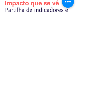
Impacto que se vê
Partilha de indicadores e
resultados
E se as atividades práticas fossem 
feitas na sala de aula e a preparação 
teórica em casa, com calma e ao 
próprio ritmo?
Agenda de inovação
Liga-te às oportunidades
Mantém-te a par das novidades de 
desenvolvimento profissional...