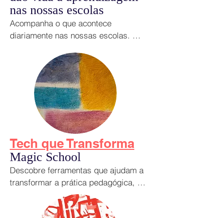
nas nossas escolas
Acompanha o que acontece 
diariamente nas nossas escolas. 
Aqui partilhamos projetos e práticas 
desenvolvidas em diferentes 
contextos educativos, enquadrando-
os nos desafios atuais da 
aprendizagem e da inovação 
pedagógica.
Tech que Transforma
Magic School
Descobre ferramentas que ajudam a 
transformar a prática pedagógica, 
poupar tempo e apoiar os 
professores na criação de 